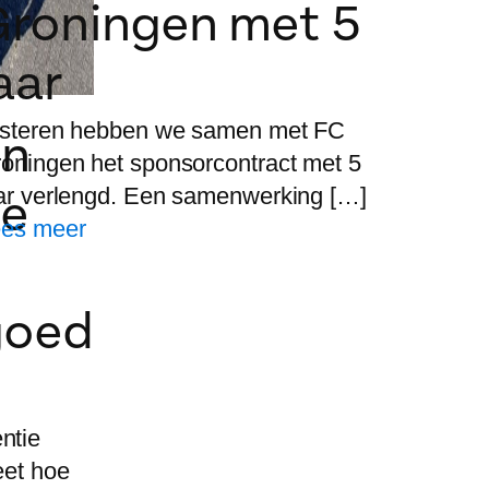
Groningen met 5
aar
steren hebben we samen met FC
en
oningen het sponsorcontract met 5
ar verlengd. Een samenwerking […]
ie
es meer
goed
ntie
eet hoe