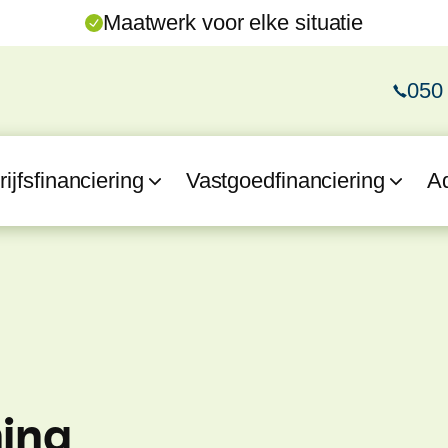
Maatwerk voor elke situatie
050
ijfsfinanciering
Vastgoedfinanciering
A
ning