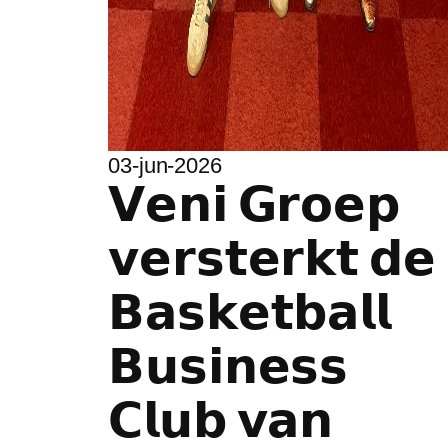
03-jun-2026
𝗩𝗲𝗻𝗶 𝗚𝗿𝗼𝗲𝗽
𝘃𝗲𝗿𝘀𝘁𝗲𝗿𝗸𝘁 𝗱𝗲
𝗕𝗮𝘀𝗸𝗲𝘁𝗯𝗮𝗹𝗹
𝗕𝘂𝘀𝗶𝗻𝗲𝘀𝘀
𝗖𝗹𝘂𝗯 𝘃𝗮𝗻