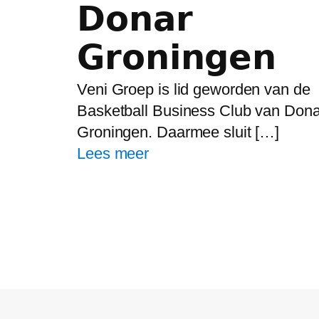
𝗗𝗼𝗻𝗮𝗿
𝗚𝗿𝗼𝗻𝗶𝗻𝗴𝗲𝗻
Veni Groep is lid geworden van de
Basketball Business Club van Dona
Groningen. Daarmee sluit […]
Lees meer