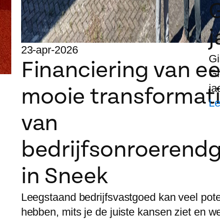
j
23-apr-2026
Gi
Financiering van e
Gr
ja
mooie transformat
Le
van
bedrijfsonroerend
in Sneek
Leegstaand bedrijfsvastgoed kan veel pote
hebben, mits je de juiste kansen ziet en w