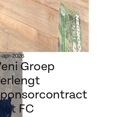
-apr-2026
Veni Groep
erlengt
sponsorcontract
met FC