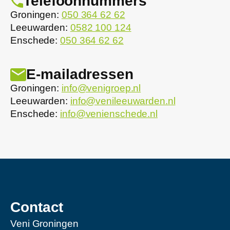
Telefoonnummers
Groningen:
050 364 62 62
Leeuwarden:
0582 100 124
Enschede:
050 364 62 62
E-mailadressen
Groningen:
info@venigroep.nl
Leeuwarden:
info@venileeuwarden.nl
Enschede:
info@venienschede.nl
Contact
Veni Groningen