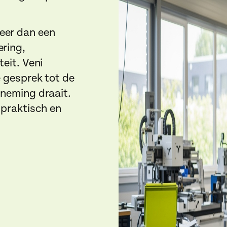
eer dan een
ering,
teit. Veni
e gesprek tot de
rneming draait.
 praktisch en