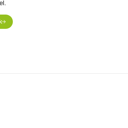
el.
k