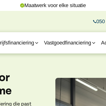
Maatwerk voor elke situatie
050
ijfsfinanciering
Vastgoedfinanciering
A
or
ame
ering die past