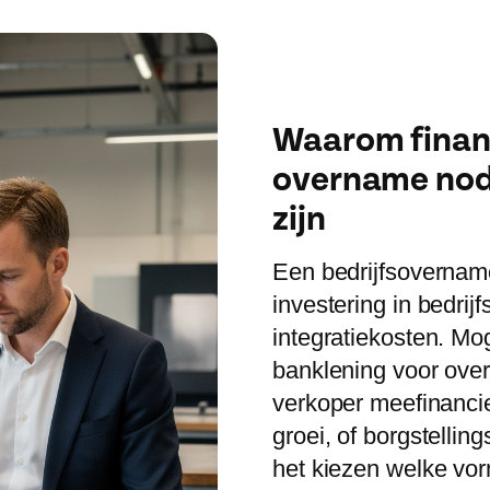
Waarom financ
overname nodi
zijn
Een bedrijfsovernam
investering in bedrij
integratiekosten. Mog
banklening voor ove
verkoper meefinancie
groei, of borgstellin
het kiezen welke vor