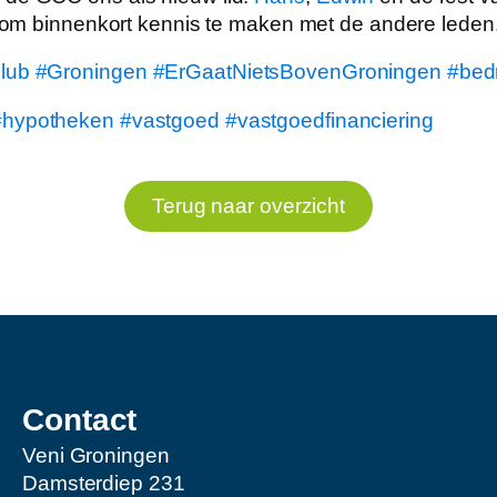
it om binnenkort kennis te maken met de andere leden
lub
#Groningen
#ErGaatNietsBovenGroningen
#bedr
#hypotheken
#vastgoed
#vastgoedfinanciering
Terug naar overzicht
Contact
Veni Groningen
Damsterdiep 231