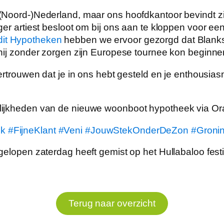
(Noord-)Nederland, maar ons hoofdkantoor bevindt 
ger artiest besloot om bij ons aan te kloppen voor e
it Hypotheken
hebben we ervoor gezorgd dat Blanks 
hij zonder zorgen zijn Europese tournee kon beginne
vertrouwen dat je in ons hebt gesteld en je enthousi
lijkheden van de nieuwe woonboot hypotheek via Or
ek
#FijneKlant
#Veni
#JouwStekOnderDeZon
#Groni
elopen zaterdag heeft gemist op het Hullabaloo festiv
Terug naar overzicht