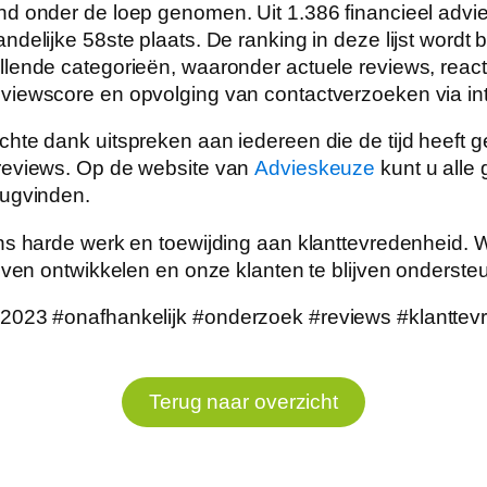
nd onder de loep genomen. Uit 1.386 financieel adv
ndelijke 58ste plaats. De ranking in deze lijst word
lende categorieën, waaronder actuele reviews, react
viewscore en opvolging van contactverzoeken via int
chte dank uitspreken aan iedereen die de tijd heeft
reviews. Op de website van
Advieskeuze
kunt u alle
rugvinden.
ns harde werk en toewijding aan klanttevredenheid. W
ijven ontwikkelen en onze klanten te blijven onderste
e2023
#onafhankelijk
#onderzoek
#reviews
#klanttev
Terug naar overzicht