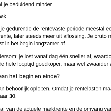
al je beduidend minder.
eek
 je gedurende de rentevaste periode meestal ee
ente, later steeds meer uit aflossing. Je bruto m
ost in het begin langzamer af.
dersom: je lost vanaf dag één sneller af, waardo
de hele looptijd goedkoper, maar wel zwaarder 
aan het begin en einde?
an behoorlijk oplopen. Omdat je rentelasten maan
jaar 30.
af van de actuele marktrente en de omvang van 